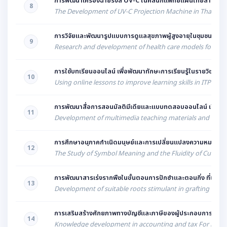
การพัฒนาเครื่องฉายรังสี UV-C ในคลินิกแพทย์แผนไทยสำหรับลดการป
8
The Development of UV-C Projection Machine in Thai Tradi
การวิจัยและพัฒนารูปแบบการดูแลสุขภาพผู้สูงอายุในชุมชนด้วย
9
Research and development of health care models for the 
การใช้บทเรียนออนไลน์ เพื่อพัฒนาทักษะการเรียนรู้ในรายวิชา I
10
Using online lessons to improve learning skills in ITP1006
การพัฒนาสื่อการสอนมัลติมีเดียและแบบทดสอบออนไลน์ เรื่องเทคโ
11
Development of multimedia teaching materials and online 
การศึกษาอนุภาคกำเนิดมนุษย์และการเปลี่ยนแปลงความหมายสัญลักษ
12
The Study of Symbol Meaning and the Fluidity of Culture
การพัฒนาสารเร่งรากพืชในขั้นตอนการปักชำและตอนกิ่ง ที่เหมาะส
13
Development of suitable roots stimulant in grafting and c
การเสริมสร้างศักยภาพทางบัญชีและภาษีของผู้ประกอบการวิสาหกิจช
14
Knowledge development in accounting and tax For being 