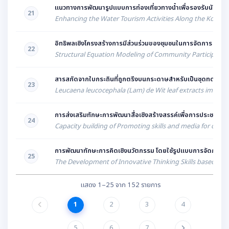
แนวทางการพัฒนารูปแบบการท่องเที่ยวทางน้ำเพื่อรองรับนักท่องเท
21
Enhancing the Water Tourism Activities Along the Kok Rive
อิทธิพลเชิงโครงสร้างการมีส่วนร่วมของชุมชนในการจัดการ การท่อง
22
Structural Equation Modeling of Community Participatio
สารสกัดจากใบกระถินที่ถูกตรึงบนกระดาษสำหรับเป็นชุดทดสอบป
23
Leucaena leucocephala (Lam) de Wit leaf extracts immobili
การส่งเสริมทักษะการพัฒนาสื่อเชิงสร้างสรรค์เพื่อการประชาสัม
24
Capacity building of Promoting skills and media for cult
การพัฒนาทักษะการคิดเชิงนวัตกรรม โดยใช้รูปแบบการจัดการเรีย
25
The Development of Innovative Thinking Skills based on
แสดง 1–25 จาก 152 รายการ
1
2
3
4
5
6
7