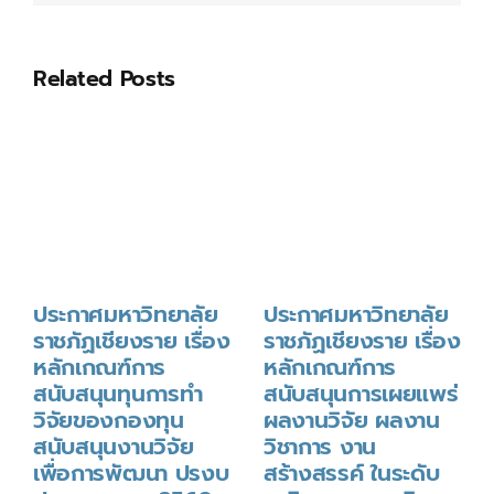
ระหว่าง
รัฐ
และ
เอกชน
Related Posts
ใน
โครงการ
ซึ่ง
นำ
ผล
งาน
วิจัย
และ
นวัตกรรม
ไป
ใช้
ประโยชน์
ประกาศมหาวิทยาลัย
ประกาศมหาวิทยาลัย
พ.ศ.
ราชภัฏเชียงราย เรื่อง
ราชภัฏเชียงราย เรื่อง
2566
(27
หลักเกณฑ์การ
หลักเกณฑ์การ
กรกฎาคม
สนับสนุนทุนการทำ
สนับสนุนการเผยแพร่
2566)
วิจัยของกองทุน
ผลงานวิจัย ผลงาน
สนับสนุนงานวิจัย
วิชาการ งาน
เพื่อการพัฒนา ปรงบ
สร้างสรรค์ ในระดับ