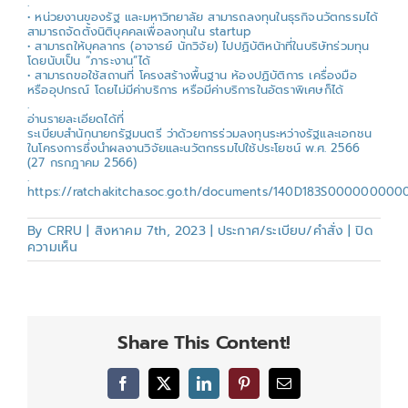
.
• หน่วยงานของรัฐ และมหาวิทยาลัย สามารถลงทุนในธุรกิจนวัตกรรมได้
สามารถจัดตั้งนิติบุคคลเพื่อลงทุนใน startup
• สามารถให้บุคลากร (อาจารย์ นักวิจัย) ไปปฏิบัติหน้าที่ในบริษัทร่วมทุน
โดยนับเป็น “ภาระงาน”ได้
• สามารถขอใช้สถานที่ โครงสร้างพื้นฐาน ห้องปฏิบัติการ เครื่องมือ
หรืออุปกรณ์ โดยไม่มีค่าบริการ หรือมีค่าบริการในอัตราพิเศษก็ได้
.
อ่านรายละเอียดได้ที่
ระเบียบสำนักนายกรัฐมนตรี ว่าด้วยการร่วมลงทุนระหว่างรัฐและเอกชน
ในโครงการซึ่งนำผลงานวิจัยและนวัตกรรมไปใช้ประโยชน์ พ.ศ. 2566
(27 กรกฎาคม 2566)
.
https://ratchakitcha.soc.go.th/documents/140D183S000000000
By
CRRU
|
สิงหาคม 7th, 2023
|
ประกาศ/ระเบียบ/คำสั่ง
|
ปิด
บน
ความเห็น
ระเบียบ
สำนัก
นายก
รัฐมนตรี
ว่า
Share This Content!
ด้วย
การ
ร่วม
Facebook
X
LinkedIn
Pinterest
Email
ลงทุน