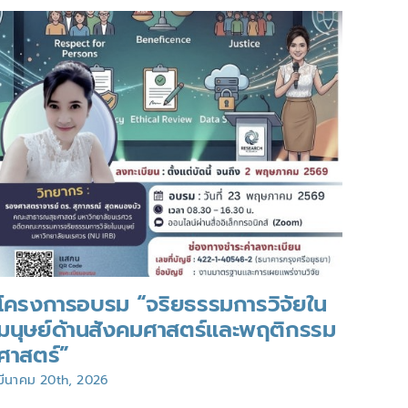
โครงการอบรม “จริยธรรมการวิจัยใน
ขอเ
มนุษย์ด้านสังคมศาสตร์และพฤติกรรม
“Re
ศาสตร์”
ทาง
คุณ
มีนาคม 20th, 2026
กุมภาพ