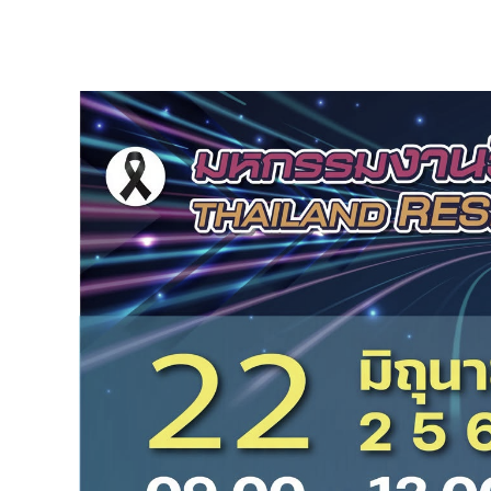
View
Larger
Image