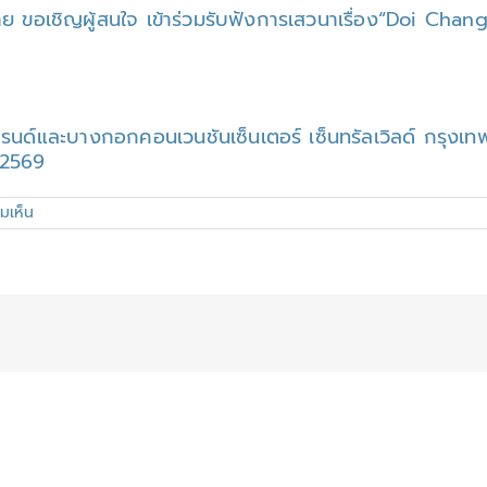
าย ขอเชิญผู้สนใจ เข้าร่วมรับฟังการเสวนาเรื่อง“Doi C
กรนด์และบางกอกคอนเวนชันเซ็นเตอร์ เซ็นทรัลเวิลด์ กรุง
น 2569
บน
มเห็น
ขอ
เชิญ
เข้า
ร่วม
รับ
ฟัง
การ
เสวนา
ใน
งาน
มหกรรม
งาน
วิจัย
แห่ง