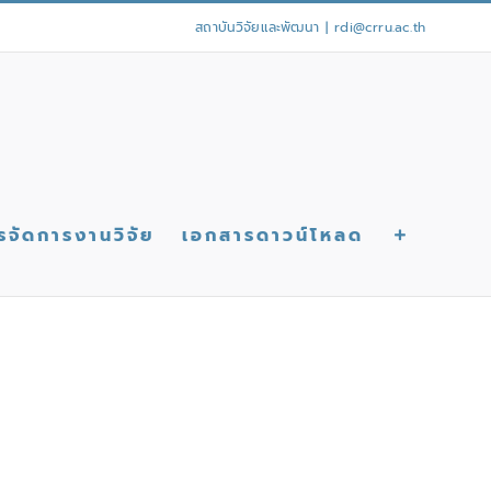
สถาบันวิจัยและพัฒนา
|
rdi@crru.ac.th
รจัดการงานวิจัย
เอกสารดาวน์โหลด