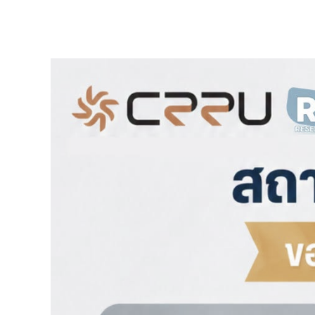
View
Larger
Image