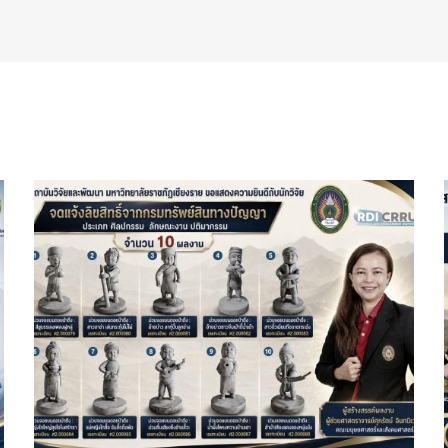
และ
ยินดี