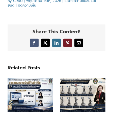
By
CRRU
|
พฤษภาคม 14th, 2026
|
แสดงความชื่นชมและ
บน
ยินดี
|
ปิดความเห็น
ขอ
แสดง
ความ
ชื่นชม
และ
Share This Content!
ยินดี
Facebook
X
LinkedIn
Pinterest
Email
Related Posts