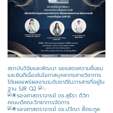
Larger
Image
สถาบันวิจัยและพัฒนา ขอแสดงความชื่นชม
และยินดีเนื่องในโอกาสบุคลากรสายวิชาการ
ได้เผยแพร่ผลงานระดับชาติในวารสารที่อยู่ใน
ฐาน SJR Q2
รองศาสตราจารย์ ดร.สุธีรา ดีวิท
คณบดีคณะวิทยาการจัดการ
รองศาสตราจารย์ ดร.ปวีณา ลี้ตระกูล