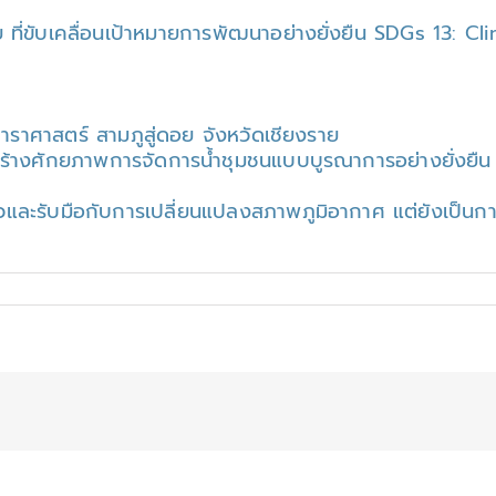
ที่ขับเคลื่อนเป้าหมายการพัฒนาอย่างยั่งยืน SDGs 13: Cl
ดาราศาสตร์ สามภูสู่ดอย จังหวัดเชียงราย
ร้างศักยภาพการจัดการน้ำชุมชนแบบบูรณาการอย่างยั่งยืน พื้
วและรับมือกับการเปลี่ยนแปลงสภาพภูมิอากาศ แต่ยังเป็นการ
บน
SDGs
3:
Climate
Action
การ
ับมือ
ับ
การ
ปลี่ยนแปลง
ูมิ