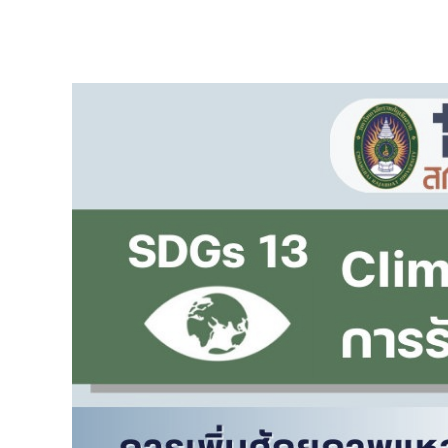
View
Larger
Image