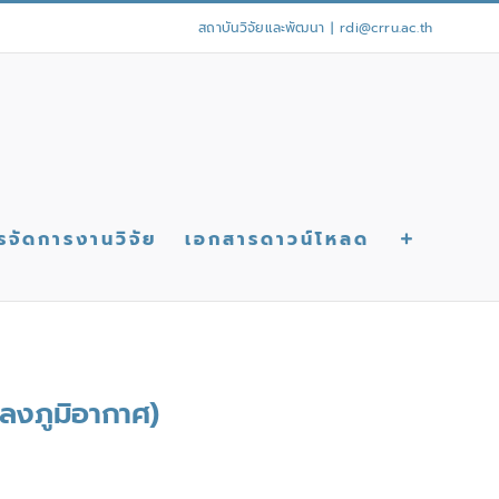
สถาบันวิจัยและพัฒนา
|
rdi@crru.ac.th
รจัดการงานวิจัย
เอกสารดาวน์โหลด
ลงภูมิอากาศ)