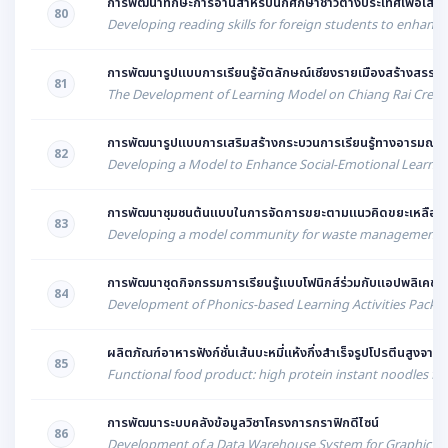
การพัฒนาทักษะการอ่านสำหรับนักศึกษาชาวต่างประเทศเพื่อเสร
80
Developing reading skills for foreign students to enhance 
การพัฒนารูปแบบการเรียนรู้อัตลักษณ์เชียงรายเมืองสร้างสรรค์
81
The Development of Learning Model on Chiang Rai Creative
การพัฒนารูปแบบการเสริมสร้างกระบวนการเรียนรู้ทางอารมณ์และส
82
Developing a Model to Enhance Social-Emotional Learning (
การพัฒนาชุมชนต้นแบบในการจัดการขยะตามแนวคิดขยะเหลือศูนย์ส
83
Developing a model community for waste management acco
การพัฒนาชุดกิจกรรมการเรียนรู้แบบโฟนิกส์ร่วมกับแอปพลิเคชัน 
84
Development of Phonics-based Learning Activities Package
ผลิตภัณฑ์อาหารฟังก์ชั่นเส้นบะหมี่แห้งกึ่งสำเร็จรูปโปรตีนสูงจากไข
85
Functional food product: high protein instant noodles fr
การพัฒนาระบบคลังข้อมูลวิชาโครงการกราฟิกดีไซน์
86
Development of a Data Warehouse System for Graphic Des