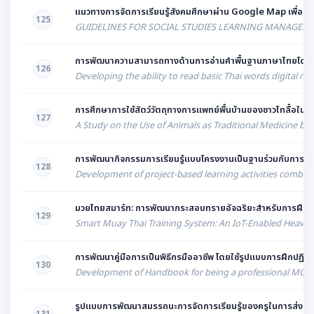
แนวทางการจัดการเรียนรู้สังคมศึกษาผ่าน Google Map เพื่อส่งเ
125
GUIDELINES FOR SOCIAL STUDIES LEARNING MANAGEME
การพัฒนาความสามารถทางด้านการอ่านคำพื้นฐานภาษาไทยโดยใช้ชุดก
126
Developing the ability to read basic Thai words digital m
การศึกษาการใช้สัตว์วัตถุทางการแพทย์พื้นบ้านของชาวไทลื้อใ
127
A Study on the Use of Animals as Traditional Medicine by 
การพัฒนากิจกรรมการเรียนรู้แบบโครงงานเป็นฐานร่วมกับการเสร
128
Development of project-based learning activities combined
มวยไทยสมาร์ท: การพัฒนากระสอบทรายอัจฉริยะสำหรับการฝึกซ้อม 
129
Smart Muay Thai Training System: An IoT-Enabled Heavy 
การพัฒนาคู่มือการเป็นพิธีกรมืออาชีพ โดยใช้รูปแบบการฝึกปฏิบัต
130
Development of Handbook for being a professional MC usi
รูปแบบการพัฒนาสมรรถนะการจัดการเรียนรู้ของครูในการส่งเสริมกา