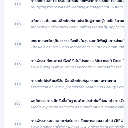
การศึกษาผลการใช้ระบบสารสนเทศเพื่อจัดการเรียนการสอนในรายว
112
Studying the results of Learning Management System in t
นวัตกรรมต้นแบบผลิตภัณฑ์งานประดิษฐ์จากหญ้าเนเปียร์ตามแนวค
113
Innovation of Napier Grass Crafting Model by Applying
บทบาทของวัตถุดิบอาหารท้องถิ่นในชุมชนชาติพันธุ์ในการส่งเสริม 
114
The Role of Local Food Ingredients in Ethnic Communities
การพัฒนาทักษะการใช้ฟังก์ชันในโปรแกรม Microsoft Excel โดยใ
115
Developing Skills in Using Functions in Microsoft Excel T
การสกัดโปรตีนเซริซินเพื่อผลิตภัณฑ์สุขภาพและความงาม
116
Extraction of Sericin protein for Health and Beauty Produ
พฤติกรรมการเปิดรับสื่อในฐานะตัวแปรกำกับที่ส่งผลต่อการจั
117
Media exposure behavior as a moderating variable influ
การพัฒนาระบบแพลตฟอร์มการเรียนการสอนออนไลน์ CRRU 
118
Development of the CRRU MOOC online learning platfor