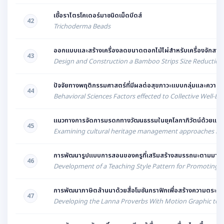
เชื้อราไตรโคเดอร์มาชนิดเม็ดบีดส์
42
Trichoderma Beads
ออกแบบและสร้างเครื่องลดขนาดตอกไม้ไผ่สำหรับเครื่องจักสาน
43
Design and Construction a Bamboo Strips Size Reduction
ปัจจัยทางพฤติกรรมศาสตร์ที่มีผลต่อสุขภาวะแบบกลุ่มและความสุ
44
Behavioral Sciences Factors effected to Collective Well
แนวทางการจัดการมรดกทางวัฒนธรรมในยุคโลกาภิวัตน์ด้วยแผนที่วัฒ
45
Examining cultural heritage management approaches in the
การพัฒนารูปแบบการสอนของครูที่เสริมสร้างสมรรถนะตามมาตรฐ
46
Development of a Teaching Style Pattern for Promoting
การพัฒนาภาษิตล้านนาด้วยสื่อโมชันกราฟิกเพื่อสร้างความตระหนักรู้
47
Developing the Lanna Proverbs With Motion Graphic to 