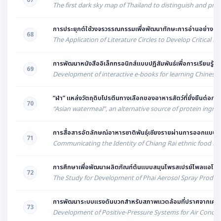
67
The first dark sky map of Thailand to distinguish and pr
การประยุกต์ใช้วงจรวรรณกรรมเพื่อพัฒนาทักษะการอ่านอย่างม
68
The Application of Literature Circles to Develop Critical R
การพัฒนาหนังสืออิเล็กทรอนิกส์แบบปฏิสัมพันธ์เพื่อการเรียนร
69
Development of interactive e-books for learning Chinese
“ผำ” แหล่งวัตถุดิบโปรตีนทางเลือกของอาหารสัตว์ที่ยั่งยืนต่อการเ
70
“Asian watermeal”, an alternative source of protein ingre
การสื่อสารอัตลักษณ์อาหารชาติพันธุ์เชียงรายผ่านการออกแบบ
71
Communicating the Identity of Chiang Rai ethnic food 
การศึกษาเพื่อพัฒนาผลิตภัณฑ์ต้นแบบสมุนไพรสเปรย์ไพลแอโร
72
The Study for Development of Phai Aerosol Spray Produc
การพัฒนาระบบแรงดันบวกสำหรับสภาพแวดล้อมที่ปราศจากเครื่องปร
73
Development of Positive-Pressure Systems for Air Conditi