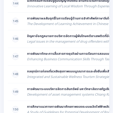
นวัตกรรมการเรียนรู้ภูมิปัญญาท้องถิ่น ผ่านกระบวนการเรียนรู้เช
144
Innovative Learning of Local Wisdom Through Experiential
การพัฒนาผลสัมฤทธิ์ในการเรียนรู้ด้านการจำคำศัพท์ภาษาจีนโดย
145
The Development of Learning Achievement in Chinese Voc
ปัญหาข้อกฎหมายการบริหารจัดการผู้พ้นโทษคดียาเสพติดที่มีอากา
146
Legal issues in the management of drug offenders with me
การพัฒนาทักษะการสื่อสารทางธุรกิจผ่านการเรียนการสอนแบบภาร
147
Enhancing Business Communication Skills Through Task-Bas
กลยุทธ์การท่องเที่ยวเชิงสุขภาพแบบบูรณาการและยั่งยืนเพื่อสังค
148
Integrated and Sustainable Wellness Tourism Strategies fo
การพัฒนาระบบบริหารจัดการสินทรัพย์ มหาวิทยาลัยราชภัฏเชียง
149
Development of asset management systems Chiang Rai R
การศึกษาแนวทางการพัฒนาศักยภาพของระบบผลิตไฟฟ้าพลังงานแส
150
A Study of Guidelines for Potential Development of Rooft