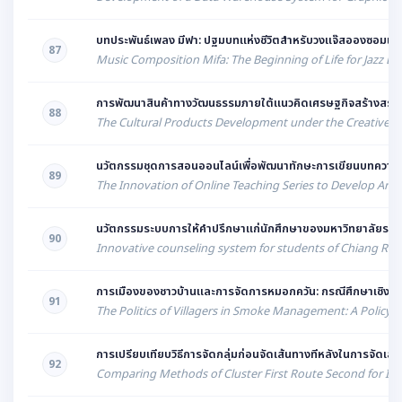
บทประพันธ์เพลง มีฟา: ปฐมบทแห่งชีวิตสำหรับวงแจ๊สอองซอมเบิ
87
Music Composition Mifa: The Beginning of Life for Jazz E
การพัฒนาสินค้าทางวัฒนธรรมภายใต้แนวคิดเศรษฐกิจสร้างสรรค์ 
88
The Cultural Products Development under the Creative 
นวัตกรรมชุดการสอนออนไลน์เพื่อพัฒนาทักษะการเขียนบทความส
89
The Innovation of Online Teaching Series to Develop Artic
นวัตกรรมระบบการให้คำปรึกษาแก่นักศึกษาของมหาวิทยาลัยราชภ
90
Innovative counseling system for students of Chiang Rai 
การเมืองของชาวบ้านและการจัดการหมอกควัน: กรณีศึกษาเชิงนโ
91
The Politics of Villagers in Smoke Management: A Policy 
การเปรียบเทียบวิธีการจัดกลุ่มก่อนจัดเส้นทางทีหลังในการจัดเส้
92
Comparing Methods of Cluster First Route Second for Inf