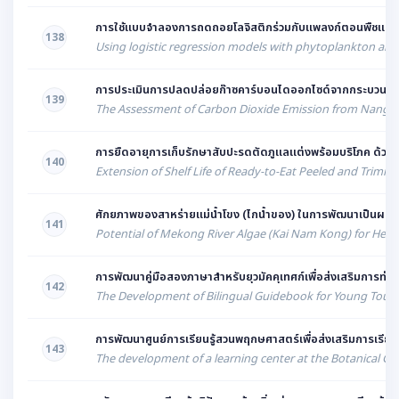
การใช้แบบจำลองการถดถอยโลจิสติกร่วมกับแพลงก์ตอนพืชและคลอ
138
Using logistic regression models with phytoplankton and
การประเมินการปลดปล่อยก๊าซคาร์บอนไดออกไซด์จากกระบวนการผ
139
The Assessment of Carbon Dioxide Emission from Nanglae 
การยืดอายุการเก็บรักษาสับปะรดตัดภูแลแต่งพร้อมบริโภค ด้วยเท
140
Extension of Shelf Life of Ready-to-Eat Peeled and Trim
ศักยภาพของสาหร่ายแม่น้ำโขง (ไกน้ำของ) ในการพัฒนาเป็นผลิตภ
141
Potential of Mekong River Algae (Kai Nam Kong) for Hea
การพัฒนาคู่มือสองภาษาสำหรับยุวมัคคุเทศก์เพื่อส่งเสริมการท่อง
142
The Development of Bilingual Guidebook for Young Tour G
การพัฒนาศูนย์การเรียนรู้สวนพฤกษศาสตร์เพื่อส่งเสริมการเรียนร
143
The development of a learning center at the Botanical Ga