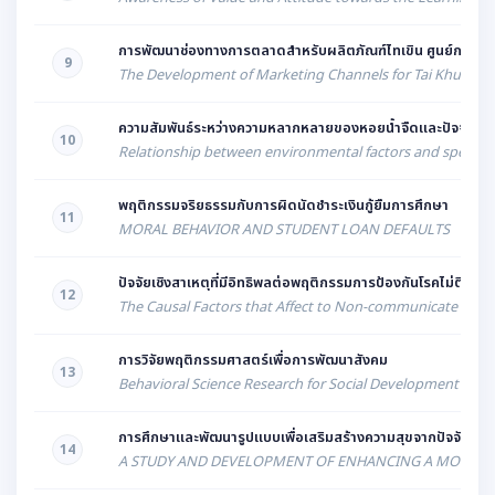
การพัฒนาช่องทางการตลาดสำหรับผลิตภัณฑ์ไทเขิน ศูนย์การเรียนรู
9
The Development of Marketing Channels for Tai Khun Produ
ความสัมพันธ์ระหว่างความหลากหลายของหอยน้ำจืดและปัจจัยสิ่งแว
10
Relationship between environmental factors and species di
พฤติกรรมจริยธรรมกับการผิดนัดชำระเงินกู้ยืมการศึกษา
11
MORAL BEHAVIOR AND STUDENT LOAN DEFAULTS
ปัจจัยเชิงสาเหตุที่มีอิทธิพลต่อพฤติกรรมการป้องกันโรคไม่ติดต
12
The Causal Factors that Affect to Non-communicate Disea
การวิจัยพฤติกรรมศาสตร์เพื่อการพัฒนาสังคม
13
Behavioral Science Research for Social Development
การศึกษาและพัฒนารูปแบบเพื่อเสริมสร้างความสุขจากปัจจัยที่มีอ
14
A STUDY AND DEVELOPMENT OF ENHANCING A MODEL FOR