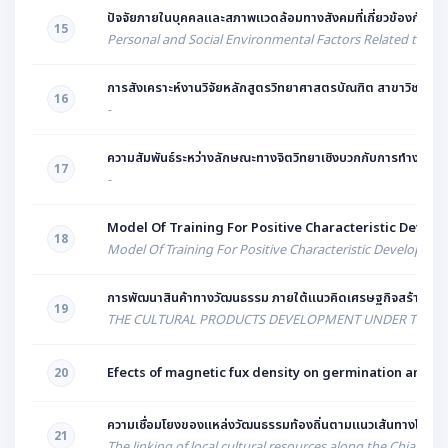
ปัจจัยภายในบุคคลและสภาพแวดล้อมทางสังคมที่เกี่ยวข้องกับพฤต
15
Personal and Social Environmental Factors Related to Vol
การสังเคราะห์งานวิจัยหลักสูตรวิทยาศาสตรบัณฑิต สาขาวิชาจิตว
16
-
ความสัมพันธ์ระหว่างลักษณะทางจิตวิทยาเชิงบวกกับการทำงานอาส
17
-
Model Of Training For Positive Characteristic Deve
18
Model Of Training For Positive Characteristic Developm
การพัฒนาสินค้าทางวัฒนธรรม ภายใต้แนวคิดเศรษฐกิจสร้างสรรค์ 
19
THE CULTURAL PRODUCTS DEVELOPMENT UNDER THE CRE
Efects of magnetic fux density on germination and se
20
ความเชื่อมโยงของแหล่งวัฒนธรรมท้องถิ่นตามแนวเส้นทางโบรา
21
The linking of local cultural resources along the Chiang 