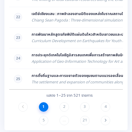
เจดีย์เชียงแสน : ภาพจำลองสามมิติของแหล่งโบราณสถานในเขตต
22
Chiang Sean Pagoda : Three-dimensional simulation of Arc
การพัฒนาหลักสูตรภัยพิบัติแผ่นดินไหวสำหรับเยาวชนและประชาช
23
Curriculum Development on Earthquakes for Youth and P
การประยุกต์เทคโนโลยีภูมิสารสนเทศเพื่อการสร้างภาพสันนิษฐ
24
Application of Geo-Information Technology for Art and Cu
การตั้งถิ่นฐานและการขยายตัวของชุมชนตามแนวรอยเลื่อนมีพลังในพ
25
The settlement and expansion of communities along the ac
แสดง 1–25 จาก 521 รายการ
1
2
3
4
5
…
21