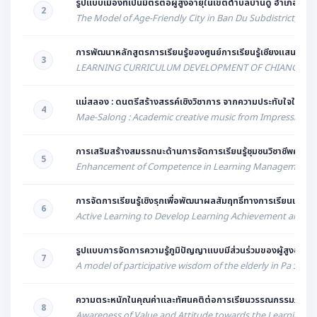
รูปแบบเมืองที่เป็นมิตรต่อผู้สูงอายุในเขตตำบลบ้านดู่ อำเภอเมือง
2
The Model of Age-Friendly City in Ban Du Subdistrict, Mua
การพัฒนาหลักสูตรการเรียนรู้ของศูนย์การเรียนรู้เชียงแสน มหา
3
LEARNING CURRICULUM DEVELOPMENT OF CHIANG SAEN
แม่สลอง : ดนตรีสร้างสรรค์เชิงวิชาการ จากความประทับใจในม
4
Mae-Salong : Academic creative music from Impression con
การเสริมสร้างสมรรถนะด้านการจัดการเรียนรู้ชุมชนวิชาชีพครู 
5
Enhancement of Competence in Learning Management in T
การจัดการเรียนรู้เชิงรุกเพื่อพัฒนาผลสัมฤทธิ์ทางการเรียนแล
6
Active Learning to Develop Learning Achievement and Self
รูปแบบการจัดการความรู้ภูมิปัญญาแบบมีส่วนร่วมของผู้สูงอายุใน
7
A model of participative wisdom of the elderly in Pa Sang
ความตระหนักในคุณค่าและทัศนคติต่อการเรียนวรรณกรรมภาษาอ
8
Awareness of Value and Attitude towards the Learning of L